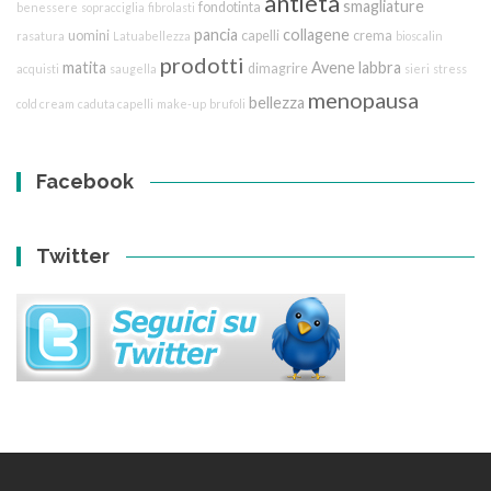
antietà
smagliature
fondotinta
benessere
sopracciglia
fibrolasti
pancia
collagene
uomini
capelli
crema
rasatura
Latuabellezza
bioscalin
prodotti
matita
Avene
labbra
dimagrire
acquisti
saugella
sieri
stress
menopausa
bellezza
cold cream
caduta capelli
make-up
brufoli
Facebook
Twitter