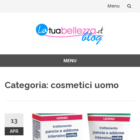
Menu
Vai
al
contenuto
MENU
Vai
al
Categoria: cosmetici uomo
contenuto
13
APR