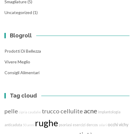
Smagliature
(5)
Uncategorized
(1)
Blogroll
Prodotti Di Bellezza
Vivere Meglio
Consigli Alimentari
Tag cloud
acne
pelle
trucco
cellulite
implantologia
cipria
caudalie
rughe
occhi
vichy
anticaduta
psoriasi
esercizi
dercos
50 anni
solari