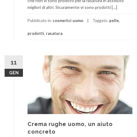
che non vi sono prodotti per la rasatura in assoluto
migliori di altri. Sicuramente vi sono prodotti […]
Pubblicato in:
cosmetici uomo
Taggato:
pelle
,
prodotti
,
rasatura
11
GEN
Crema rughe uomo, un aiuto
concreto