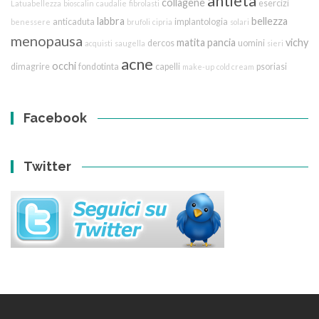
antietà
collagene
esercizi
Latuabellezza
bioscalin
caudalie
fibrolasti
labbra
bellezza
anticaduta
implantologia
benessere
brufoli
cipria
solari
menopausa
matita
pancia
vichy
dercos
uomini
acquisti
saugella
sieri
acne
occhi
dimagrire
fondotinta
capelli
psoriasi
make-up
cold cream
Facebook
Twitter