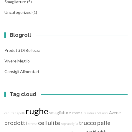
Smagliature
(5)
Uncategorized
(1)
Blogroll
Prodotti Di Bellezza
Vivere Meglio
Consigli Alimentari
Tag cloud
rughe
smagliature
Avene
crema
caduta capelli
rasatura
50 anni
prodotti
cellulite
trucco
pelle
stress
sopracciglia