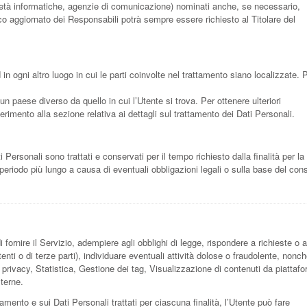
 società informatiche, agenzie di comunicazione) nominati anche, se necessario,
co aggiornato dei Responsabili potrà sempre essere richiesto al Titolare del
 in ogni altro luogo in cui le parti coinvolte nel trattamento siano localizzate. 
 un paese diverso da quello in cui l’Utente si trova. Per ottenere ulteriori
erimento alla sezione relativa ai dettagli sul trattamento dei Dati Personali.
ersonali sono trattati e conservati per il tempo richiesto dalla finalità per la
periodo più lungo a causa di eventuali obbligazioni legali o sulla base del co
i fornire il Servizio, adempiere agli obblighi di legge, rispondere a richieste o a
 Utenti o di terze parti), individuare eventuali attività dolose o fraudolente, nonc
la privacy, Statistica, Gestione dei tag, Visualizzazione di contenuti da piattaf
terne.
tamento e sui Dati Personali trattati per ciascuna finalità, l’Utente può fare