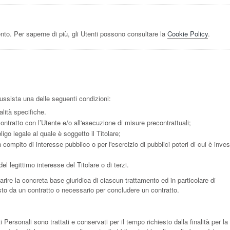
nto. Per saperne di più, gli Utenti possono consultare la
Cookie Policy
.
 sussista una delle seguenti condizioni:
alità specifiche.
ontratto con l’Utente e/o all'esecuzione di misure precontrattuali;
go legale al quale è soggetto il Titolare;
compito di interesse pubblico o per l'esercizio di pubblici poteri di cui è invest
l legittimo interesse del Titolare o di terzi.
rire la concreta base giuridica di ciascun trattamento ed in particolare di
isto da un contratto o necessario per concludere un contratto.
ersonali sono trattati e conservati per il tempo richiesto dalla finalità per la