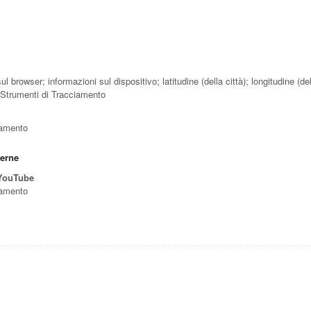
sul browser; informazioni sul dispositivo; latitudine (della città); longitudine (de
i; Strumenti di Tracciamento
ciamento
terne
 YouTube
ciamento