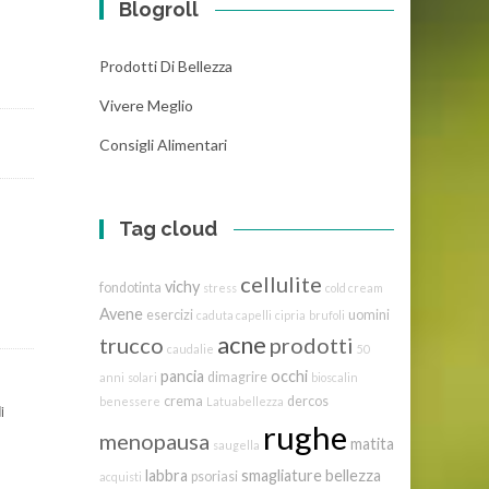
Blogroll
Prodotti Di Bellezza
Vivere Meglio
Consigli Alimentari
Tag cloud
cellulite
vichy
fondotinta
stress
cold cream
Avene
esercizi
uomini
caduta capelli
cipria
brufoli
acne
trucco
prodotti
caudalie
50
pancia
occhi
dimagrire
anni
solari
bioscalin
crema
dercos
benessere
Latuabellezza
i
rughe
menopausa
matita
saugella
labbra
smagliature
bellezza
psoriasi
acquisti