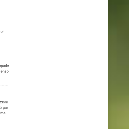
Per
 quale
nsenso
zioni
hé per
orme