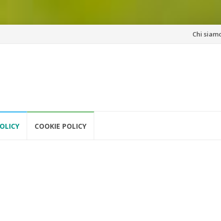
Vai
Chi siam
al
contenuto
OLICY
COOKIE POLICY