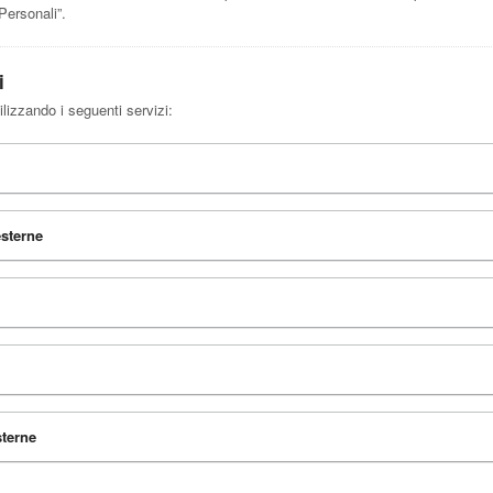
Personali”.
i
ilizzando i seguenti servizi:
esterne
sterne