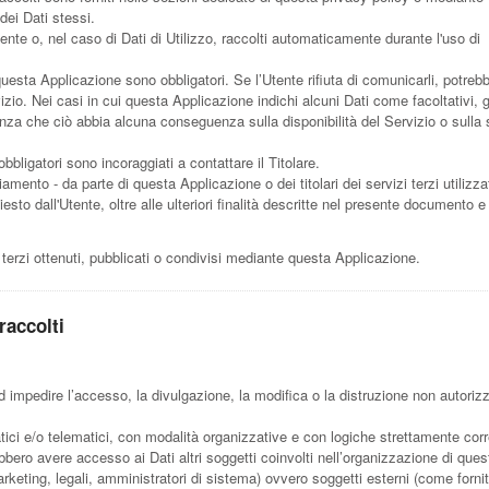
 dei Dati stessi.
ente o, nel caso di Dati di Utilizzo, raccolti automaticamente durante l'uso di
questa Applicazione sono obbligatori. Se l’Utente rifiuta di comunicarli, potreb
zio. Nei casi in cui questa Applicazione indichi alcuni Dati come facoltativi, g
senza che ciò abbia alcuna conseguenza sulla disponibilità del Servizio o sulla
bligatori sono incoraggiati a contattare il Titolare.
ciamento - da parte di questa Applicazione o dei titolari dei servizi terzi utilizza
hiesto dall'Utente, oltre alle ulteriori finalità descritte nel presente documento e
 terzi ottenuti, pubblicati o condivisi mediante questa Applicazione.
raccolti
ad impedire l’accesso, la divulgazione, la modifica o la distruzione non autoriz
tici e/o telematici, con modalità organizzative e con logiche strettamente corr
trebbero avere accesso ai Dati altri soggetti coinvolti nell’organizzazione di ques
eting, legali, amministratori di sistema) ovvero soggetti esterni (come fornito