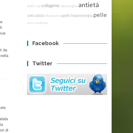
antietà
collagene
make-up
sopracciglia
pelle
anticaduta
capelli
implantologia
fibrolasti
be
sieri
rasatura
li
 sua
Facebook
ti da
 nella
Twitter
zate
elate
ta
ri di