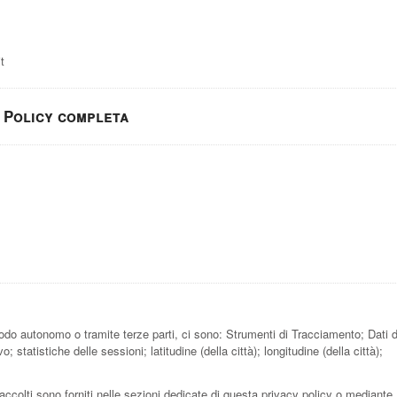
t
Policy completa
modo autonomo o tramite terze parti, ci sono: Strumenti di Tracciamento; Dati d
o; statistiche delle sessioni; latitudine (della città); longitudine (della città);
accolti sono forniti nelle sezioni dedicate di questa privacy policy o mediante