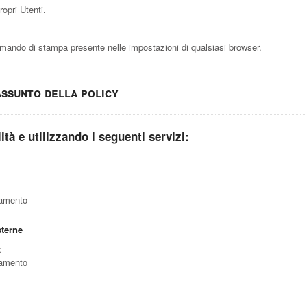
opri Utenti.
ando di stampa presente nelle impostazioni di qualsiasi browser.
assunto della policy
lità e utilizzando i seguenti servizi:
ciamento
sterne
k
ciamento