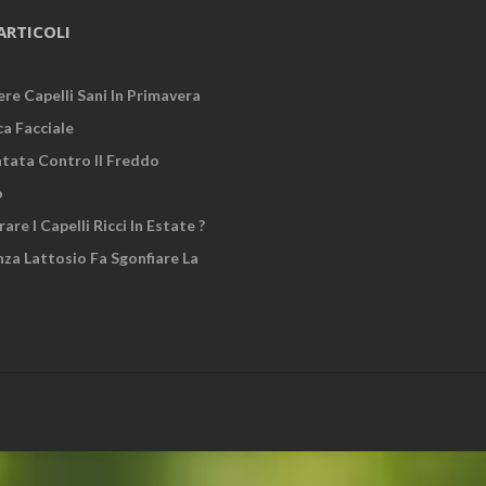
ARTICOLI
re Capelli Sani In Primavera
ca Facciale
atata Contro Il Freddo
o
re I Capelli Ricci In Estate ?
za Lattosio Fa Sgonfiare La