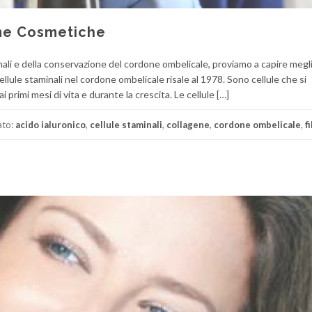
eme Cosmetiche
nali e della conservazione del cordone ombelicale, proviamo a capire megl
llule staminali nel cordone ombelicale risale al 1978. Sono cellule che si
ai primi mesi di vita e durante la crescita. Le cellule […]
ato:
acido ialuronico
,
cellule staminali
,
collagene
,
cordone ombelicale
,
f