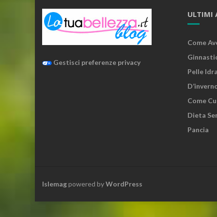
ULTIMI 
Come Ave
Ginnasti
Gestisci preferenze privacy
Pelle Idr
D’invern
Come Cura
Dieta Sen
Pancia
Islemag
powered by
WordPress