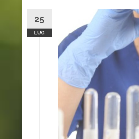
25
LUG