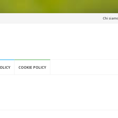
Vai
Chi siam
al
contenuto
OLICY
COOKIE POLICY