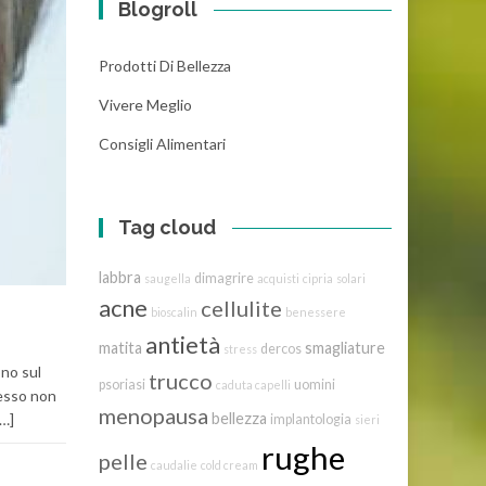
Blogroll
Prodotti Di Bellezza
Vivere Meglio
Consigli Alimentari
Tag cloud
labbra
dimagrire
saugella
acquisti
cipria
solari
acne
cellulite
bioscalin
benessere
antietà
matita
smagliature
dercos
stress
no sul
trucco
psoriasi
uomini
caduta capelli
cesso non
menopausa
bellezza
[…]
implantologia
sieri
rughe
pelle
caudalie
cold cream