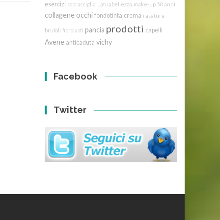
esercizi
sopracciglia
Latuabellezza
make-up
50 anni
collagene
occhi
fondotinta
crema
rasatura
prodotti
pancia
capelli
brufoli
fibrolasti
Avene
vichy
anticaduta
Facebook
Twitter