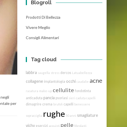
Blogroll
Prodotti Di Bellezza
Vivere Meglio
Consigli Alimentari
Tag cloud
labbra
dercos
saugella
stress
Latuabellezza
acne
collagene
occhi
implantologia
caudalie
cellulite
fondotinta
rasatura
make-up
 negli
pancia
anticaduta
psoriasi
sieri
caduta capelli
entale per
dimagrire
crema
capelli
brufoli
benessere
rughe
smagliature
sopracciglia
50 anni
pelle
vichy
esercizi
acquisti
fibrolasti