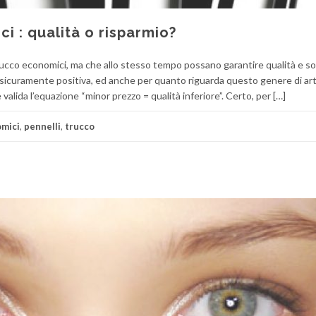
i : qualità o risparmio?
l trucco economici, ma che allo stesso tempo possano garantire qualità e s
 è sicuramente positiva, ed anche per quanto riguarda questo genere di arti
valida l’equazione “minor prezzo = qualità inferiore”. Certo, per […]
mici
,
pennelli
,
trucco