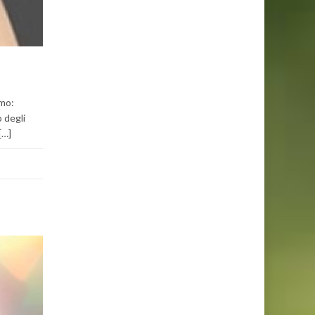
imo:
 degli
[…]