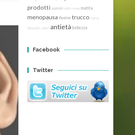
prodotti
matita
uomini
cold cream
menopausa
trucco
Avene
cipria
antietà
bellezza
bioscalin
solari
Facebook
Twitter