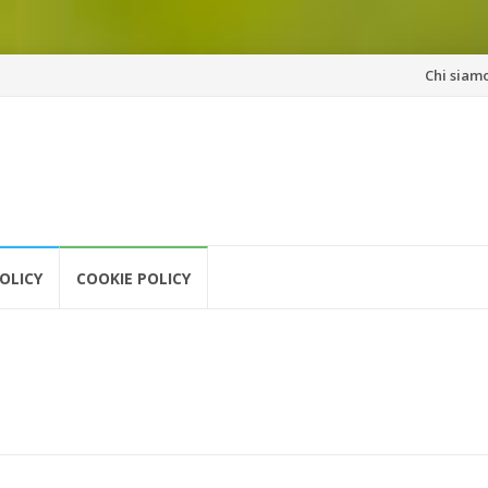
Vai
Chi siam
al
contenuto
OLICY
COOKIE POLICY