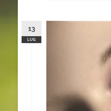
13
LUG