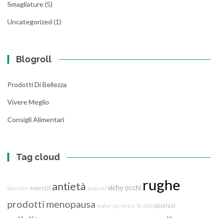
Smagliature
(5)
Uncategorized
(1)
Blogroll
Prodotti Di Bellezza
Vivere Meglio
Consigli Alimentari
Tag cloud
rughe
antietà
vichy
occhi
esercizi
bioscalin
acquisti
prodotti
menopausa
psoriasi
make-up
stress
brufoli