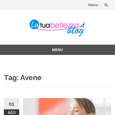
Menu
Vai
al
contenuto
MENU
Vai
al
contenuto
Tag: Avene
01
AGO