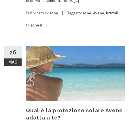
di questi è l’alimentazione. […]
Pubblicato in:
acne
Taggato:
acne
,
Avene
,
brufoli
,
triacneal
26
MAG
Qual è la protezione solare Avene
adatta a te?