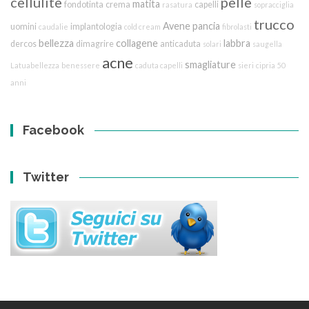
cellulite
pelle
matita
fondotinta
crema
capelli
rasatura
sopracciglia
trucco
Avene
pancia
uomini
implantologia
caudalie
cold cream
fibrolasti
bellezza
collagene
labbra
dercos
dimagrire
anticaduta
solari
saugella
acne
smagliature
Latuabellezza
benessere
caduta capelli
sieri
cipria
50
anni
Facebook
Twitter