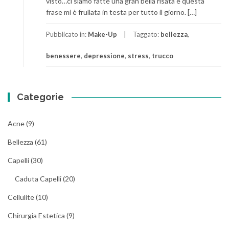
visto…ci siamo fatte una gran bella risata e questa
frase mi è frullata in testa per tutto il giorno. […]
Pubblicato in:
Make-Up
Taggato:
bellezza
,
benessere
,
depressione
,
stress
,
trucco
Categorie
Acne
(9)
Bellezza
(61)
Capelli
(30)
Caduta Capelli
(20)
Cellulite
(10)
Chirurgia Estetica
(9)