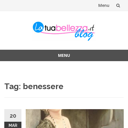
Menu
Vai
al
contenuto
MENU
Vai
al
contenuto
Tag: benessere
20
MAR