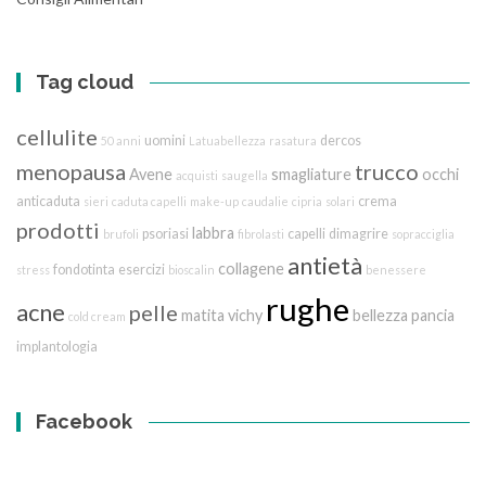
Tag cloud
cellulite
uomini
dercos
50 anni
Latuabellezza
rasatura
menopausa
trucco
Avene
smagliature
occhi
acquisti
saugella
anticaduta
crema
sieri
caduta capelli
make-up
caudalie
cipria
solari
prodotti
labbra
psoriasi
capelli
dimagrire
brufoli
fibrolasti
sopracciglia
antietà
collagene
fondotinta
esercizi
stress
bioscalin
benessere
rughe
acne
pelle
matita
vichy
bellezza
pancia
cold cream
implantologia
Facebook