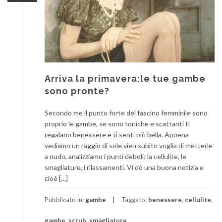
Arriva la primavera:le tue gambe
sono pronte?
Secondo me il punto forte del fascino femminile sono
proprio le gambe, se sono toniche e scattanti ti
regalano benessere e ti senti più bella. Appena
vediamo un raggio di sole vien subito voglia di metterle
a nudo, analizziamo i punti deboli: la cellulite, le
smagliature, i rilassamenti. Vi dò una buona notizia e
cioè […]
Pubblicato in:
gambe
Taggato:
benessere
,
cellulite
,
gambe
,
scrub
,
smagliature