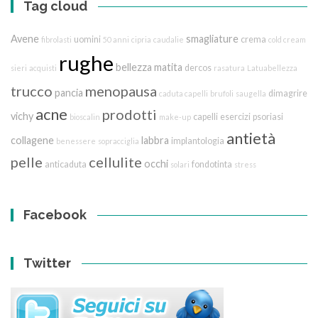
Tag cloud
Avene
smagliature
uomini
crema
fibrolasti
50 anni
cipria
caudalie
cold cream
rughe
bellezza
matita
dercos
sieri
acquisti
rasatura
Latuabellezza
trucco
menopausa
pancia
dimagrire
caduta capelli
brufoli
saugella
acne
prodotti
vichy
capelli
esercizi
psoriasi
bioscalin
make-up
antietà
collagene
labbra
implantologia
benessere
sopracciglia
pelle
cellulite
occhi
anticaduta
fondotinta
solari
stress
Facebook
Twitter