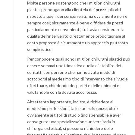
Molte persone sostengono che i migliori chirurghi
plastici propongano alla clientela dei
prezzi
più alti
rispetto a quelli dei concorrenti, ma ovviamente non è
sempre così; sicuramente è bene diffidare da prezzi
particolarmente convenienti, tuttavia considerare la
qualità dell’intervento direttamente proporzionale al
costo proposto è sicuramente un approccio piuttosto
semplicistico.
Per conoscere quali sono i migliori chirurghi plastici può
essere semmai un’ottima idea quella di stabilire dei
contatti con persone che hanno avuto modo di
sottoporsi al medesimo tipo di intervento che si vuole
effettuare, chiedendo dei pareri e delle opinioni e
valutandole con la dovuta accortezza.
Altrettanto importante, inoltre, è richiedere al
medesimo professionista le sue
referenze
: oltre
ovviamente ai titoli di studio (indispensabile è aver
conseguito una specializzazione universitaria in
chirurgia estetica), si possono richiedere delle
fotografie
relative ai pazienti che, in passato, si sono