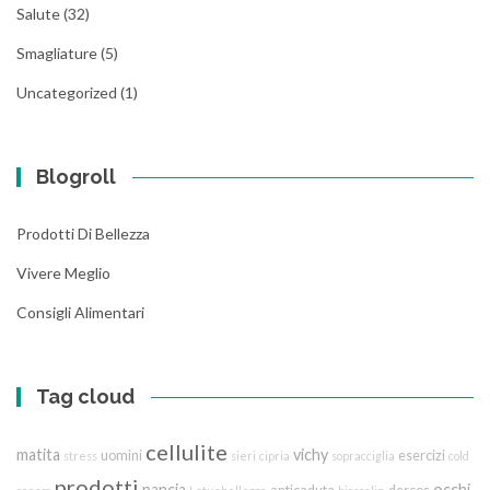
Salute
(32)
Smagliature
(5)
Uncategorized
(1)
Blogroll
Prodotti Di Bellezza
Vivere Meglio
Consigli Alimentari
Tag cloud
cellulite
matita
vichy
uomini
esercizi
stress
sieri
cipria
sopracciglia
cold
prodotti
pancia
occhi