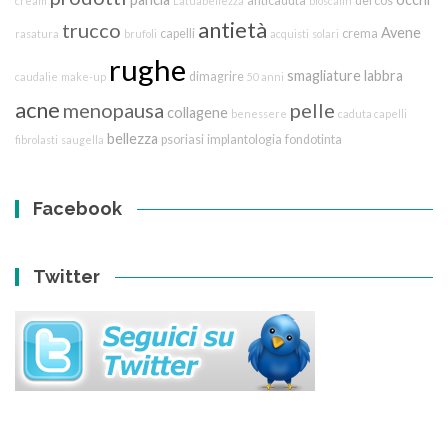
anticaduta
dercos
cream
Latuabellezza
bioscalin
antietà
trucco
Avene
capelli
crema
rasatura
brufoli
acquisti
solari
rughe
smagliature
labbra
dimagrire
caudalie
make-up
50 anni
acne
menopausa
pelle
collagene
benessere
caduta capelli
bellezza
psoriasi
implantologia
fondotinta
fibrolasti
saugella
Facebook
Twitter