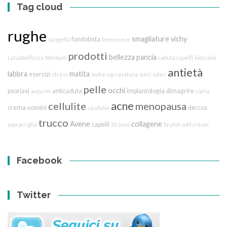
Tag cloud
rughe
smagliature
vichy
fondotinta
saugella
benessere
prodotti
bellezza
pancia
Latuabellezza
fibrolasti
caduta capelli
bioscalin
antietà
labbra
matita
esercizi
stress
make-up
rasatura
sieri
solari
pelle
occhi
psoriasi
anticaduta
implantologia
dimagrire
acquisti
cipria
acne
cellulite
menopausa
crema
uomini
dercos
caudalie
trucco
Avene
collagene
capelli
sopracciglia
50 anni
brufoli
cold cream
Facebook
Twitter