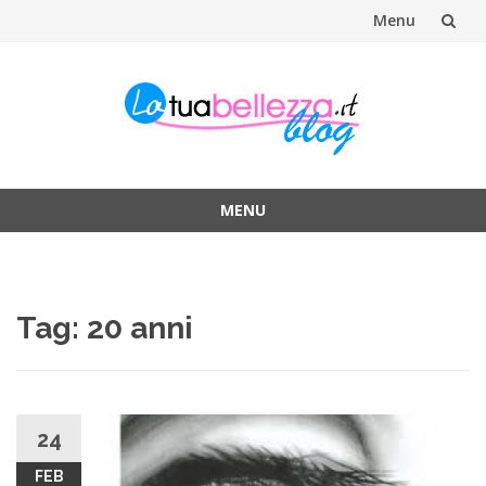
Menu
Vai
al
contenuto
MENU
Vai
al
contenuto
Tag: 20 anni
24
FEB