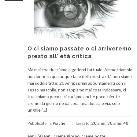
O ci siamo passate o ci arriveremo
presto all’ età critica
Ma mai che riusciamo a goderci l’attuale. Ammettiamolo
noi donne in qualunque fase della nostra età non siamo
mai soddisfatte: 20 Anni: i primi appuntamenti con il
sesso maschile, non sappiamo mai cosa indossare, ci
trucchiamo poco e ci curiamo anche poco, niente
creme da giorno ne da sera, una doccia e via, solo
unghie […]
Pubblicato in:
Psiche
Taggato:
20 anni
,
30 anni
,
40
anni
,
50 anni
,
creme giorno
,
creme notte