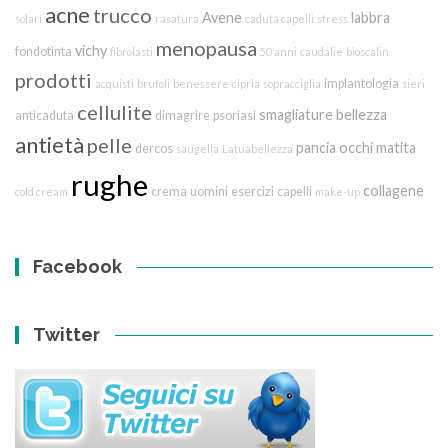
acne
trucco
Avene
labbra
solari
rasatura
caduta capelli
stress
menopausa
vichy
fondotinta
fibrolasti
50 anni
caudalie
bioscalin
prodotti
implantologia
acquisti
brufoli
benessere
cipria
sopracciglia
sieri
cellulite
smagliature
bellezza
anticaduta
dimagrire
psoriasi
antietà
pelle
pancia
occhi
matita
dercos
saugella
Latuabellezza
rughe
collagene
crema
uomini
esercizi
capelli
cold cream
make-up
Facebook
Twitter