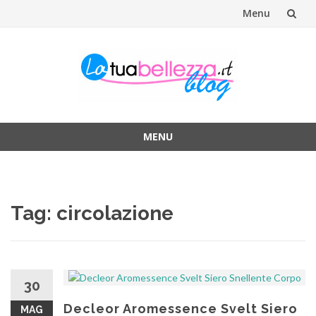
Menu
Vai
al
contenuto
MENU
Vai
al
contenuto
Tag: circolazione
30
Decleor Aromessence Svelt Siero
MAG