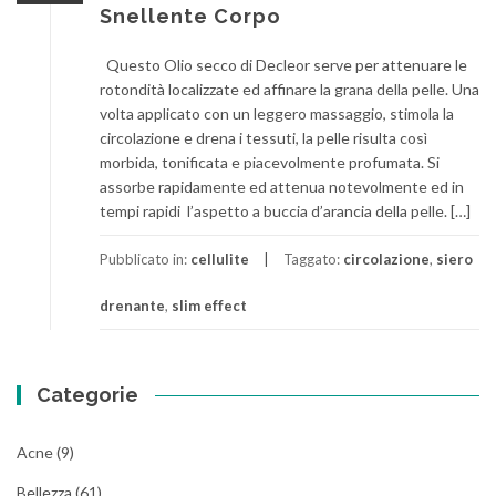
Snellente Corpo
Questo Olio secco di Decleor serve per attenuare le
rotondità localizzate ed affinare la grana della pelle. Una
volta applicato con un leggero massaggio, stimola la
circolazione e drena i tessuti, la pelle risulta così
morbida, tonificata e piacevolmente profumata. Si
assorbe rapidamente ed attenua notevolmente ed in
tempi rapidi l’aspetto a buccia d’arancia della pelle. […]
Pubblicato in:
cellulite
Taggato:
circolazione
,
siero
drenante
,
slim effect
Categorie
Acne
(9)
Bellezza
(61)