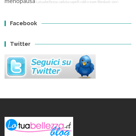
menopausa
Latuabellezza
caduta capelli
cold cream
fibrolasti
sieri
Facebook
Twitter