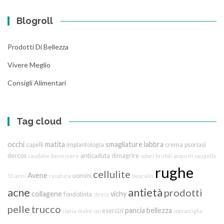
Blogroll
Prodotti Di Bellezza
Vivere Meglio
Consigli Alimentari
Tag cloud
occhi
matita
smagliature
labbra
capelli
implantologia
crema
psoriasi
dercos
anticaduta
dimagrire
caudalie
benessere
solari
brufoli
acquisti
saugella
rughe
cellulite
Avene
uomini
50 anni
rasatura
bioscalin
acne
antietà
prodotti
collagene
vichy
fondotinta
stress
pelle
trucco
pancia
bellezza
esercizi
cipria
make-up
sopracciglia