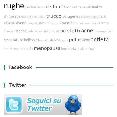
rughe
cellulite
matita
psoriasi
anticaduta
capelli
stress
trucco
collagene
dimagrire
Latuabellezza
solari
rasatura
sopracciglia
Avene
pancia
esercizi
uomini
crema
saugella
caudalie
50 anni
benessere
acne
prodotti
labbra
fibrolasti
cold cream
caduta capelli
make-up
sieri
antietà
pelle
smagliature
bellezza
vichy
dercos
bioscalin
cipria
menopausa
occhi
fondotinta
implantologia
brufoli
acquisti
Facebook
Twitter