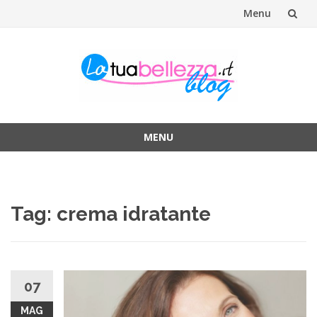
Menu
Vai
al
contenuto
MENU
Vai
al
contenuto
Tag: crema idratante
07
MAG