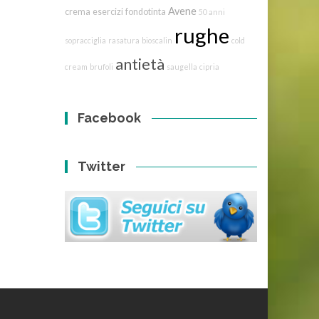
Avene
crema
esercizi
fondotinta
50 anni
rughe
sopracciglia
rasatura
bioscalin
cold
antietà
cream
brufoli
saugella
cipria
Facebook
Twitter