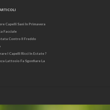
ARTICOLI
re Capelli Sani In Primavera
ca Facciale
atata Contro Il Freddo
o
re I Capelli Ricci In Estate ?
za Lattosio Fa Sgonfiare La