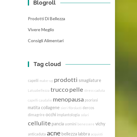
Blogroll
Prodotti Di Bellezza
Vivere Meglio
Consigli Alimentari
Tag cloud
prodotti
smagliature
capelli
make-up
trucco
pelle
Latuabellezza
stress
caduta
menopausa
psoriasi
capelli
caudalie
matita
collagene
dercos
sieri
fibrolasti
occhi
dimagrire
implantologia
solari
cellulite
pancia
vichy
uomini
benessere
acne
bellezza
labbra
anticaduta
acquisti