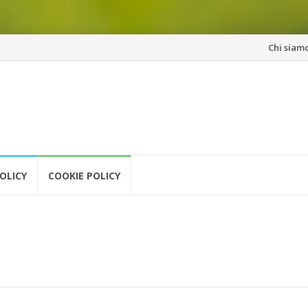
Vai
Chi siam
al
contenuto
OLICY
COOKIE POLICY