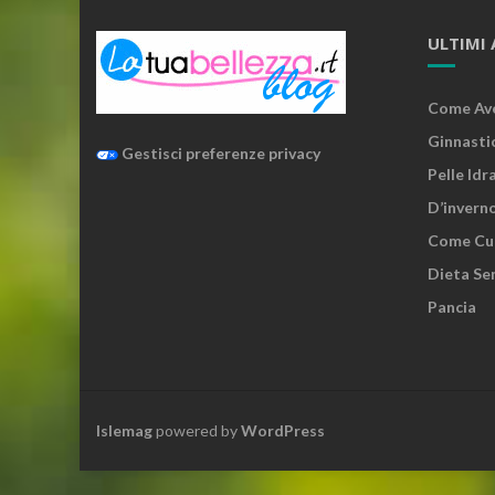
ULTIMI 
Come Ave
Ginnasti
Gestisci preferenze privacy
Pelle Idr
D’invern
Come Cura
Dieta Sen
Pancia
Islemag
powered by
WordPress