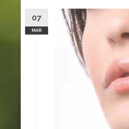
07
MAR