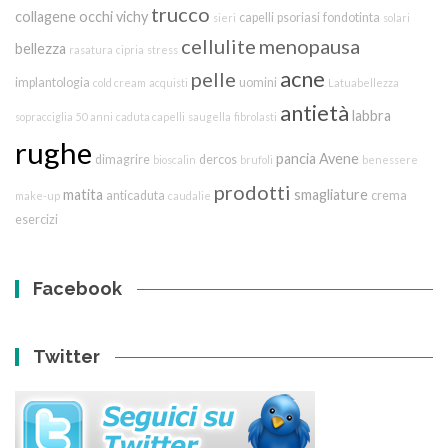
trucco
collagene
occhi
vichy
capelli
psoriasi
fondotinta
sieri
solari
cellulite
menopausa
bellezza
rasatura
cipria
stress
acne
pelle
implantologia
uomini
cold cream
acquisti
Latuabellezza
antietà
labbra
sopracciglia
50 anni
caduta capelli
saugella
fibrolasti
rughe
pancia
Avene
dimagrire
dercos
bioscalin
brufoli
benessere
prodotti
matita
smagliature
anticaduta
crema
make-up
caudalie
esercizi
Facebook
Twitter