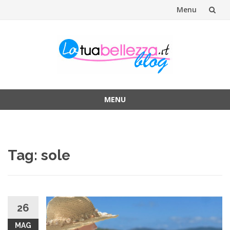
Menu
Vai
al
contenuto
MENU
Vai
al
contenuto
Tag: sole
26
MAG