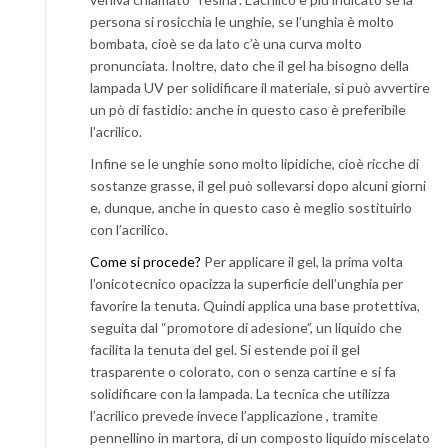
persona si rosicchia le unghie, se l’unghia è molto
bombata, cioè se da lato c’è una curva molto
pronunciata. Inoltre, dato che il gel ha bisogno della
lampada UV per solidificare il materiale, si può avvertire
un pò di fastidio: anche in questo caso è preferibile
l’acrilico.
Infine se le unghie sono molto lipidiche, cioè ricche di
sostanze grasse, il gel può sollevarsi dopo alcuni giorni
e, dunque, anche in questo caso è meglio sostituirlo
con l’acrilico.
Come si procede?
Per applicare il gel, la prima volta
l’onicotecnico opacizza la superficie dell’unghia per
favorire la tenuta. Quindi applica una base protettiva,
seguita dal “promotore di adesione”, un liquido che
facilita la tenuta del gel. Si estende poi il gel
trasparente o colorato, con o senza cartine e si fa
solidificare con la lampada. La tecnica che utilizza
l’acrilico prevede invece l’applicazione , tramite
pennellino in martora, di un composto liquido miscelato