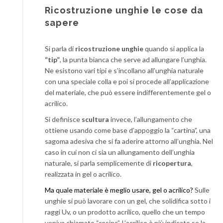
Ricostruzione unghie le cose da
sapere
Si parla di
ricostruzione unghie
quando si applica la
“tip”
, la punta bianca che serve ad allungare l’unghia.
Ne esistono vari tipi e s’incollano all’unghia naturale
con una speciale colla e poi si procede all’applicazione
del materiale, che può essere indifferentemente gel o
acrilico.
Si definisce
scultura
invece, l’allungamento che
ottiene usando come base d’appoggio la “cartina”, una
sagoma adesiva che si fa aderire attorno all’unghia. Nel
caso in cui non ci sia un allungamento dell’unghia
naturale, si parla semplicemente di
ricopertura
,
realizzata in gel o acrilico.
Ma quale materiale è meglio usare, gel o acrilico?
Sulle
unghie si può lavorare con un gel, che solidifica sotto i
raggi Uv, o un prodotto acrilico, quello che un tempo
veniva chiamato “resina”. L’acrilico è più indicato se la