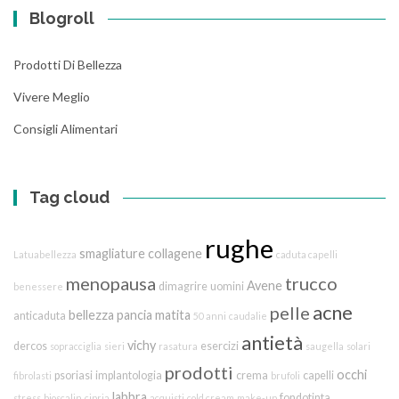
Blogroll
Prodotti Di Bellezza
Vivere Meglio
Consigli Alimentari
Tag cloud
rughe
smagliature
collagene
Latuabellezza
caduta capelli
menopausa
trucco
Avene
dimagrire
uomini
benessere
acne
pelle
bellezza
pancia
matita
anticaduta
50 anni
caudalie
antietà
vichy
dercos
esercizi
sopracciglia
sieri
rasatura
saugella
solari
prodotti
occhi
psoriasi
implantologia
crema
capelli
fibrolasti
brufoli
labbra
fondotinta
stress
bioscalin
cipria
acquisti
cold cream
make-up