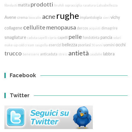
prodotti
matita
fibrolasti
brufoli
sopracciglia
rasatura
Latuabellezza
rughe
acne
Avene
vichy
crema
implantologia
bioscalin
sieri
cellulite
menopausa
collagene
dercos
dimagrire
acquisti
pelle
smagliature
pancia
capelli
fondotinta
caduta capelli
cipria
solari
bellezza
occhi
esercizi
psoriasi
uomini
make-up
cold cream
saugella
50 anni
antietà
trucco
labbra
anticaduta
benessere
stress
caudalie
Facebook
Twitter