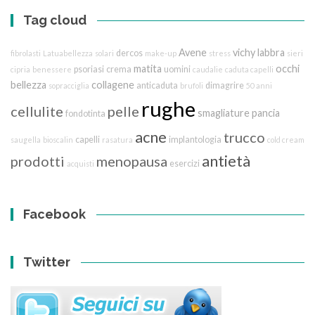
Tag cloud
Avene
vichy
labbra
dercos
fibrolasti
Latuabellezza
solari
make-up
stress
sieri
matita
occhi
psoriasi
crema
uomini
cipria
benessere
caudalie
caduta capelli
bellezza
collagene
anticaduta
dimagrire
sopracciglia
brufoli
50 anni
rughe
cellulite
pelle
smagliature
pancia
fondotinta
acne
trucco
capelli
implantologia
saugella
bioscalin
rasatura
cold cream
antietà
prodotti
menopausa
esercizi
acquisti
Facebook
Twitter