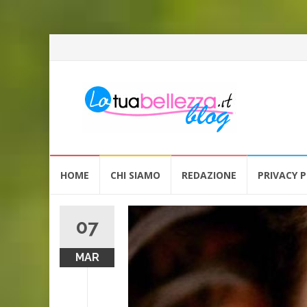
Vai
HOME
CHI SIAMO
REDAZIONE
PRIVACY P
al
contenuto
07
MAR