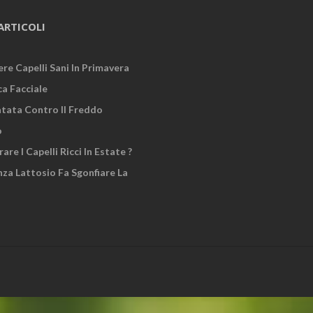
ARTICOLI
re Capelli Sani In Primavera
ca Facciale
atata Contro Il Freddo
o
re I Capelli Ricci In Estate ?
za Lattosio Fa Sgonfiare La