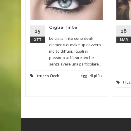
luce
Ciglia finte
15
18
Le ciglia finte sono degli
OTT
MAR
 potente
elementi di make up davvero
cazione,
molto diffusi, i quali si
ome ci
possono utilizzare anche
stato
senza avere una particolare...
.
trucco Occhi
Leggi di più
i di più
truc