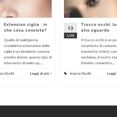
Extension ciglia : in
Trucco occhi: l
13
che cosa consiste?
allo sguardo
LUG
Quello di realizzare la
Il trucco occhi è un p
cosiddetta estensione delle
strumento di comunic
ciglia è un desiderio comune
trasmette, infatti, com
a molte donne: questo tipo di
sentiamo, il nostro st
intervento di make up,...
d'animo: romantico,...
co Occhi
Leggi di più
trucco Occhi
Leggi 