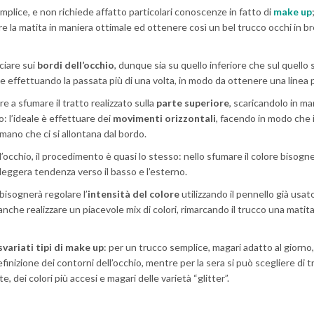
emplice, e non richiede affatto particolari conoscenze in fatto di
make up
are la matita in maniera ottimale ed ottenere così un bel trucco occhi in b
cciare sui
bordi dell’occhio
, dunque sia su quello inferiore che sul quello 
e effettuando la passata più di una volta, in modo da ottenere una linea p
are a sfumare il tratto realizzato sulla
parte superiore
, scaricandolo in ma
: l’ideale è effettuare dei
movimenti orizzontali
, facendo in modo che i
no che ci si allontana dal bordo.
l’occhio, il procedimento è quasi lo stesso: nello sfumare il colore bisogn
leggera tendenza verso il basso e l’esterno.
 bisognerà regolare l’
intensità del colore
utilizzando il pennello già usat
che realizzare un piacevole mix di colori, rimarcando il trucco una matita
svariati tipi di make up
: per un trucco semplice, magari adatto al giorno
inizione dei contorni dell’occhio, mentre per la sera si può scegliere di t
, dei colori più accesi e magari delle varietà “glitter”.