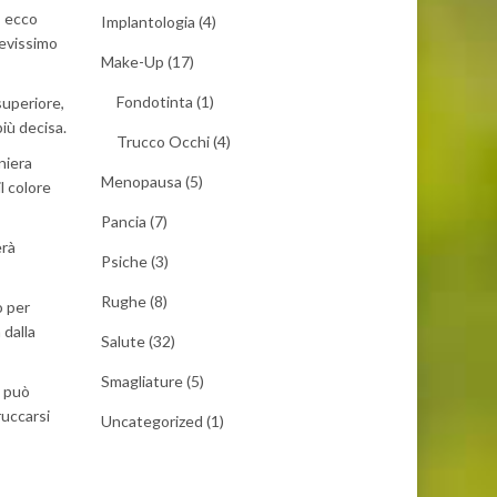
; ecco
Implantologia
(4)
revissimo
Make-Up
(17)
Fondotinta
(1)
superiore,
iù decisa.
Trucco Occhi
(4)
niera
Menopausa
(5)
l colore
Pancia
(7)
erà
Psiche
(3)
Rughe
(8)
o per
 dalla
Salute
(32)
Smagliature
(5)
, può
ruccarsi
Uncategorized
(1)