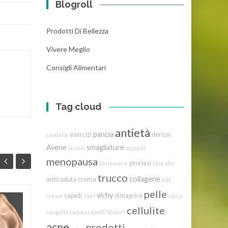
Blogroll
Prodotti Di Bellezza
Vivere Meglio
Consigli Alimentari
Tag cloud
antietà
pancia
esercizi
dercos
caudalie
Avene
smagliature
brufoli
acquisti
menopausa
psoriasi
benessere
bioscalin
trucco
collagene
anticaduta
crema
cold
pelle
vichy
capelli
dimagrire
cream
sieri
cipria
cellulite
saugella
caduta capelli
50 anni
acne
prodotti