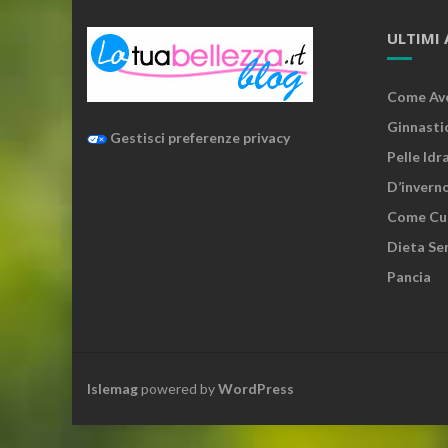
ULTIMI 
Come Ave
Ginnasti
Gestisci preferenze privacy
Pelle Idr
D’invern
Come Cura
Dieta Sen
Pancia
Islemag
powered by
WordPress